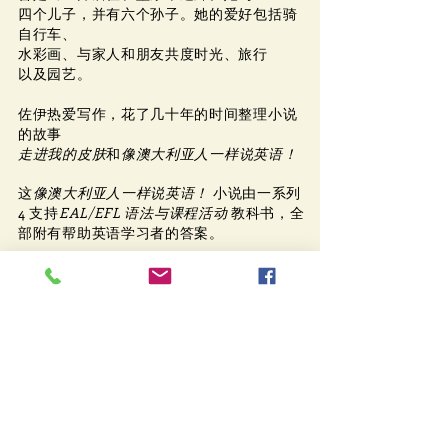
四个儿子，
并有六个孙子。她的爱好包括骑
自行车、
水彩画、与家人和朋友共度时光、旅行
以及
园艺。
佐伊热爱写作，花了几十年的时间整理小说
的故事
走进我的皮肤
和
像澳大利亚人一样说英语！
这
像澳大利亚人一样说英语！
小说由一系列
4 支持
EAL/EFL 语法与课程活动
教科书，全
部附有帮助英语学习者的答案。
作为一名多年的语言老师，Zoe 热爱她的职
业，并且总是从她的学生身上学到很多东
西！她曾在 AMES、Chisholm Institute 和
Swinburne University of Technology 工
作。
Zoe 与澳大利亚出生的以及来自许多国家的
移民学习者一起工作，她知道学习者需要理
解习语、俚语和对话表达，这样他们才能感